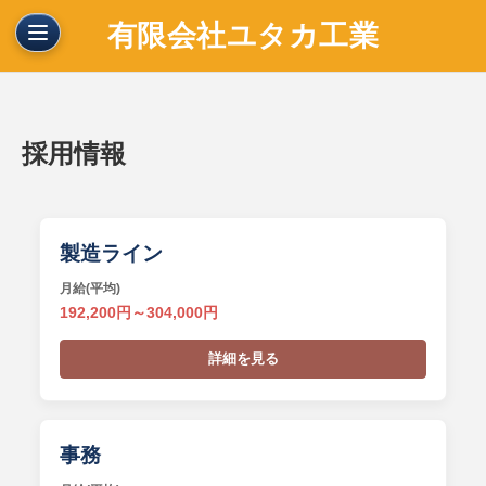
有限会社ユタカ工業
ホーム
会社案内
採用情報
業務内容
採用情報
採用情報
製造ライン
従業員の日常と声
ユタカ工業では一緒に働いてくれる
月給(平均)
​お見積依頼
スタッフを募集しています！
192,200円～304,000円
お問い合わせ
事務