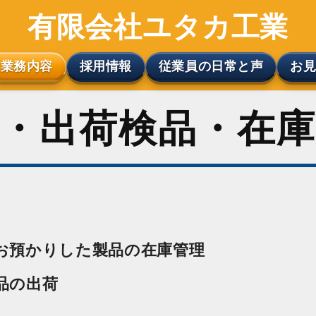
有限会社ユタカ工業
業務内容
採用情報
従業員の日常と声
​お
荷・出荷検品・在
お預かりした製品の在庫管理
品の出荷